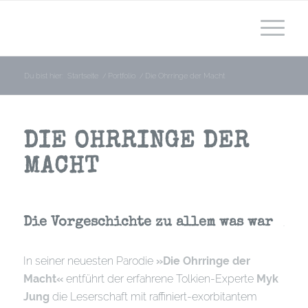
Du bist hier:
Startseite
/
Portfolio
/
Die Ohrringe der Macht
DIE OHRRINGE DER
MACHT
Die Vorgeschichte zu allem was war
In seiner neuesten Parodie
»Die Ohrringe der
Macht«
entführt der erfahrene Tolkien-Experte
Myk
Jung
die Leserschaft mit raffiniert-exorbitantem