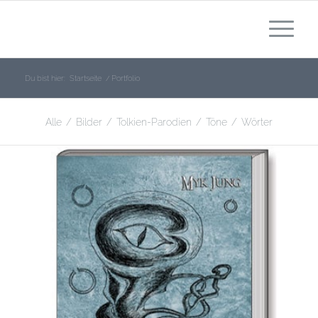
Du bist hier:
Startseite
/
Portfolio
Alle
/
Bilder
/
Tolkien-Parodien
/
Töne
/
Wörter