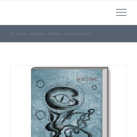
Du bist hier:
Startseite
/
Portfolio
/
Tolkien-Parodien